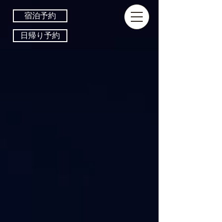
宿泊予約
日帰り予約