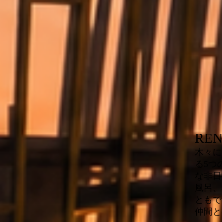
REN
木々に
る5つ
な非日
風呂、
ともで
仲間と