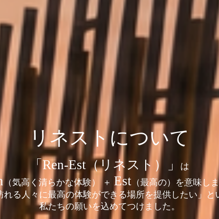
リネストについて
「Ren-Est（リネスト）」
は
n
Est
（気高く清らかな体験） ＋
（最高の）を意味し
訪れる人々に最高の体験ができる場所を提供したい」と
私たちの願いを込めてつけました。