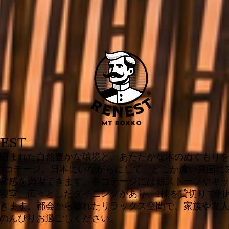
EST
囲まれた自然豊かな環境と、あたたかな木のぬくもり
のコテージ。日本にいながらにして、どこか遠い異国に
常感を満喫できます。各コテージには薪ストーブやキ
寝室、広々としたダイニングがあり、1棟を貸切りで利
きます。都会から離れたリラックス空間で、家族や友
のんびりお過ごしください。